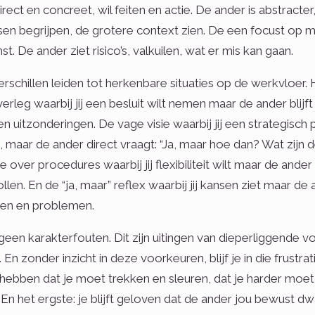
irect en concreet, wil feiten en actie. De ander is abstracte
en begrijpen, de grotere context zien. De een focust op 
t. De ander ziet risico’s, valkuilen, wat er mis kan gaan.
rschillen leiden tot herkenbare situaties op de werkvloer.
verleg waarbij jij een besluit wilt nemen maar de ander blijft
 en uitzonderingen. De vage visie waarbij jij een strategisch
, maar de ander direct vraagt: “Ja, maar hoe dan? Wat zijn
ie over procedures waarbij jij flexibiliteit wilt maar de and
llen. En de “ja, maar” reflex waarbij jij kansen ziet maar de
en en problemen.
n geen karakterfouten. Dit zijn uitingen van dieperliggende
En zonder inzicht in deze voorkeuren, blijf je in die frustrati
hebben dat je moet trekken en sleuren, dat je harder moe
En het ergste: je blijft geloven dat de ander jou bewust d