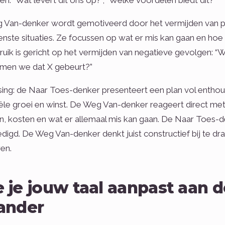
ten: “Wat levert dit ons op?”, “Welke voordelen biedt dit?”
Van-denker wordt gemotiveerd door het vermijden van pro
ste situaties. Ze focussen op wat er mis kan gaan en ho
ruik is gericht op het vermijden van negatieve gevolgen: “Wat
men we dat X gebeurt?”
ing: de Naar Toes-denker presenteert een plan vol entho
ële groei en winst. De Weg Van-denker reageert direct met 
en, kosten en wat er allemaal mis kan gaan. De Naar Toes-d
igd. De Weg Van-denker denkt juist constructief bij te d
ren.
 je jouw taal aanpast aan de
ander