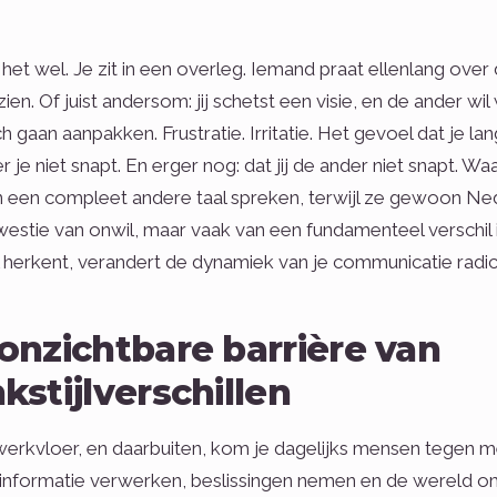
het wel. Je zit in een overleg. Iemand praat ellenlang over de
t zien. Of juist andersom: jij schetst een visie, en de ander 
ch gaan aanpakken. Frustratie. Irritatie. Het gevoel dat je la
r je niet snapt. En erger nog: dat jij de ander niet snapt. Wa
een compleet andere taal spreken, terwijl ze gewoon Nede
estie van onwil, maar vaak van een fundamenteel verschil in 
l herkent, verandert de dynamiek van je communicatie radic
onzichtbare barrière van
kstijlverschillen
erkvloer, en daarbuiten, kom je dagelijks mensen tegen m
informatie verwerken, beslissingen nemen en de wereld o