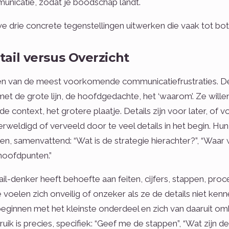
unicatie, zodat je boodschap landt.
e drie concrete tegenstellingen uitwerken die vaak tot bot
etail versus Overzicht
een van de meest voorkomende communicatiefrustraties. D
met de grote lijn, de hoofdgedachte, het ‘waarom’. Ze wille
de context, het grotere plaatje. Details zijn voor later, of
erweldigd of verveeld door te veel details in het begin. Hun
n, samenvattend: “Wat is de strategie hierachter?”, “Waar 
hoofdpunten.”
il-denker heeft behoefte aan feiten, cijfers, stappen, pro
Ze voelen zich onveilig of onzeker als ze de details niet ke
eginnen met het kleinste onderdeel en zich van daaruit o
ruik is precies, specifiek: “Geef me de stappen”, “Wat zijn de