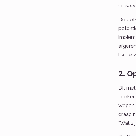
dit spec
De bots
potenti
impleme
afgerem
lijkt te z
2. O
Dit me
denker 
wegen. 
graag n
“Wat zi