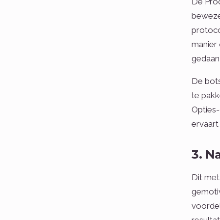
De Proc
bewezen
protoco
manier 
gedaan
De bots
te pakk
Opties-
ervaart
3. N
Dit me
gemotiv
voordel