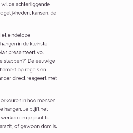
r, wil de achterliggende
mogelijkheden, kansen, de
 Het eindeloze
 hangen in de kleinste
 plan presenteert vol
 de stappen?” De eeuwige
er hamert op regels en
 ander direct reageert met
 voorkeuren in hoe mensen
e hangen. Je blijft het
t werken om je punt te
warszit, of gewoon dom is.