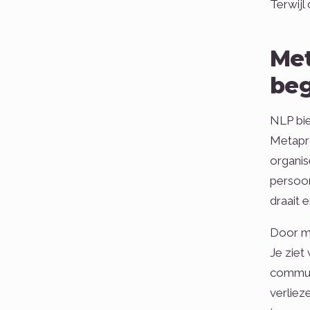
Terwijl
Met
beg
NLP bie
Metapro
organis
persoon
draait 
Door me
Je ziet
communi
verliez