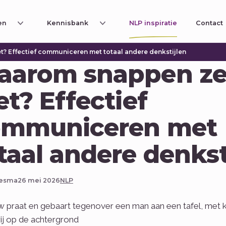
en
Kennisbank
NLP inspiratie
Contact
? Effectief communiceren met totaal andere denkstijlen
aarom snappen z
et? Effectief
ommuniceren met
taal andere denkst
besma
26 mei 2026
NLP