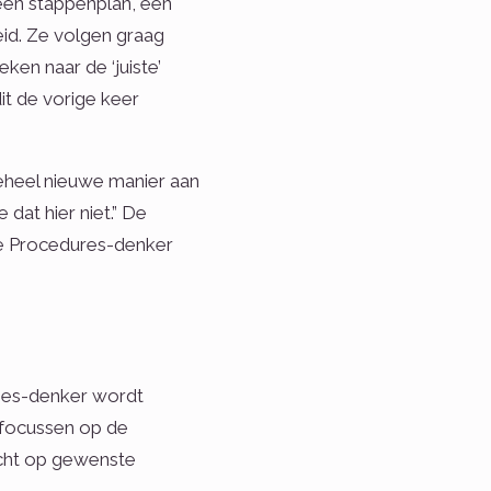
een stappenplan, een
eid. Ze volgen graag
ken naar de ‘juiste’
it de vorige keer
eheel nieuwe manier aan
at hier niet.” De
 De Procedures-denker
oes-denker wordt
 focussen op de
richt op gewenste