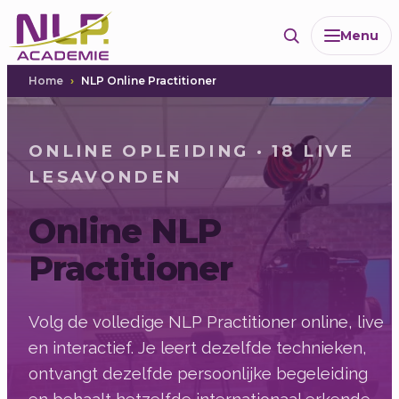
Ga
Menu
naar
de
inhoud
Home
NLP Online Practitioner
ONLINE OPLEIDING · 18 LIVE
LESAVONDEN
Online NLP
Practitioner
Volg de volledige NLP Practitioner online, live
en interactief. Je leert dezelfde technieken,
ontvangt dezelfde persoonlijke begeleiding