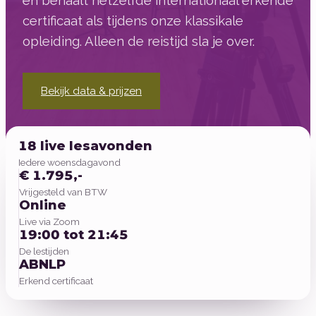
en behaalt hetzelfde internationaal erkende
certificaat als tijdens onze klassikale
opleiding. Alleen de reistijd sla je over.
Bekijk data & prijzen
18 live lesavonden
Iedere woensdagavond
€ 1.795,-
Vrijgesteld van BTW
Online
Live via Zoom
19:00 tot 21:45
De lestijden
ABNLP
Erkend certificaat