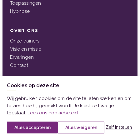
Toepassingen
Hypnose
OVER ONS
Onze trainers
Visie en missie
Ervaringen
Contact
SNEL NAAR
Cookies op deze site
NLP Academie Club
Wij gebruiken cookies om de site te laten werken en om
Privacybeleid
te zien hoe hij gebruikt wordt. Je kiest zelf wat je
Cookiebeleid
toestaat.
Lees ons cookiebeleid
Contact
Algemene voorwaarden
Zelf instellen
Alles accepteren
Alles weigeren
Klachtenregeling