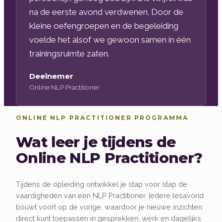
na de eerste avond verdwenen. Door de
kleine oefengroepen en de begeleiding
voelde het alsof we gewoon samen in één
trainingsruimte zaten.
Deelnemer
Online NLP Practitioner
ONLINE NLP PRACTITIONER PROGRAMMA
Wat leer je tijdens de
Online NLP Practitioner?
Tijdens de opleiding ontwikkel je stap voor stap de
vaardigheden van een NLP Practitioner. Iedere lesavond
bouwt voort op de vorige, waardoor je nieuwe inzichten
direct kunt toepassen in gesprekken, werk en dagelijks