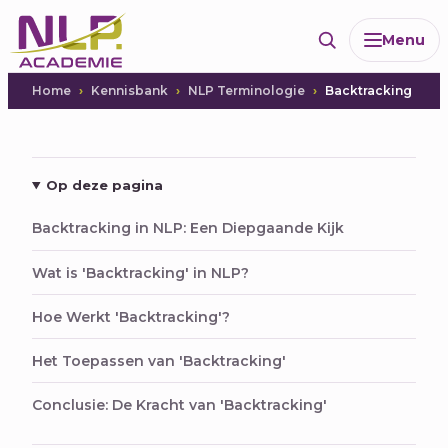
Ga
Menu
naar
de
inhoud
Home
Kennisbank
NLP Terminologie
Backtracking
Op deze pagina
Backtracking in NLP: Een Diepgaande Kijk
Wat is 'Backtracking' in NLP?
Hoe Werkt 'Backtracking'?
Het Toepassen van 'Backtracking'
Conclusie: De Kracht van 'Backtracking'