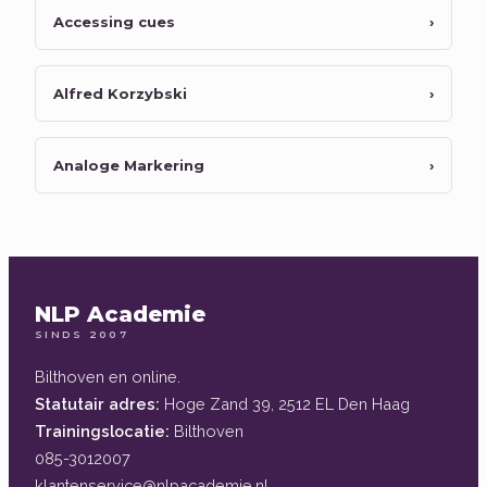
Accessing cues
›
Alfred Korzybski
›
Analoge Markering
›
NLP Academie
SINDS 2007
Bilthoven en online.
Statutair adres:
Hoge Zand 39, 2512 EL Den Haag
Trainingslocatie:
Bilthoven
085-3012007
klantenservice@nlpacademie.nl