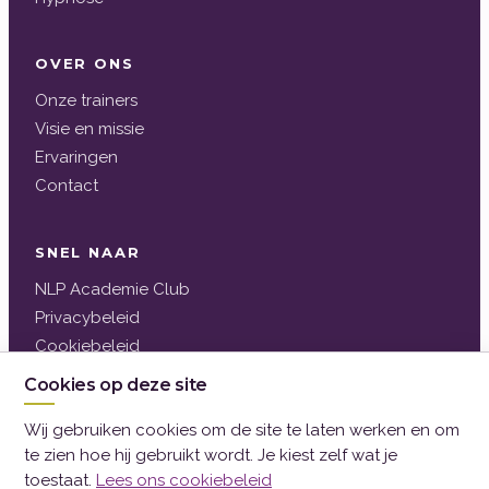
OVER ONS
Onze trainers
Visie en missie
Ervaringen
Contact
SNEL NAAR
NLP Academie Club
Privacybeleid
Cookiebeleid
Contact
Cookies op deze site
Algemene voorwaarden
Wij gebruiken cookies om de site te laten werken en om
Klachtenregeling
te zien hoe hij gebruikt wordt. Je kiest zelf wat je
toestaat.
Lees ons cookiebeleid