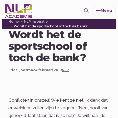
Ga
Menu
naar
de
Home
NLP inspiratie
inhoud
Wordt het de sportschool of toch de bank?
Wordt het de
sportschool of
toch de bank?
Eric Sijbesma
24 februari 2019
NLP
Conflicten in onszelf. Wie kent ze niet. Ik denk dat
er weinigen zullen zijn die zeggen :”Nee, nooit van
gehoord, laat staan dat ik ze heb”. Je wilt naar de