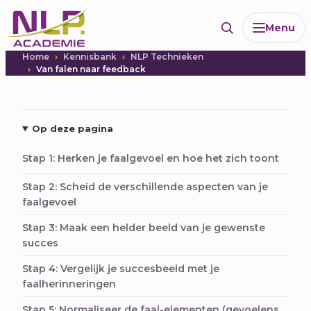
Ga
Menu
naar
de
Home
Kennisbank
NLP Technieken
inhoud
Van falen naar feedback
Op deze pagina
Stap 1: Herken je faalgevoel en hoe het zich toont
Stap 2: Scheid de verschillende aspecten van je
faalgevoel
Stap 3: Maak een helder beeld van je gewenste
succes
Stap 4: Vergelijk je succesbeeld met je
faalherinneringen
Stap 5: Normaliseer de faal-elementen (gevoelens,