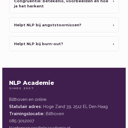
Congruentie: betekenis, voorbeelden en hoe
›
je het herkent
Helpt NLP bij angststoornissen?
›
Helpt NLP bij burn-out?
›
NLP Academie
SINDS 2007
Bilthoven en online.
Statutair adres:
Hoge Zand 39, 2512 EL Den Haag
Trainingslocatie:
Bilthoven
085-3012007
klantenservice@nlpacademie.nl