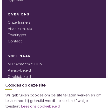
OVER ONS
Onze trainers
Visie en missie
Ervaringen
Contact
SNEL NAAR
NLP Academie Club
Privacybeleid
Cookiebeleid
Contact
Cookies op deze site
Algemene voorwaarden
Wij gebruiken cookies om de site te laten werken en om
Klachtenregeling
te zien hoe hij gebruikt wordt. Je kiest zelf wat je
toestaat.
Lees ons cookiebeleid